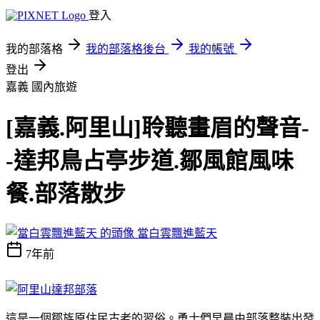
登入
我的部落格
我的部落格後台
我的帳號
登出
嘉義
國內旅遊
[嘉義.阿里山]聆聽畫眉的聲音-
-達邦鳥占亭步道.鄒風館風味
餐.部落散步
當白雲飄進藍天
7年前
這是一個鄒族原住民古老的習俗。勇士們
早晨由部落整裝出發