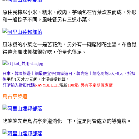
原住民粽以小米、糯米、絞肉、芋頭包在竹葉炊煮而成，外形
和一般粽子不同。風味餐另有三道小菜。
風味餐的小菜之一是苦花魚，另外有一碗豬腳花生湯。布魯覺
得整套風味餐都很好吃，份量也很足。
日本、韓國旅遊上網最便宜/飛買家遊日、韓高速上網吃到飽5天~8天，
折扣
後
平均1天才77元起，比漫遊還划算。
訂購輸入折扣代碼
NAVYBLUEJP
現折
100元/ 另有不定期優惠價
鳥占亭步道
吃飽飽先走鳥占亭步道消化一下，這是阿管處立的導覽牌。