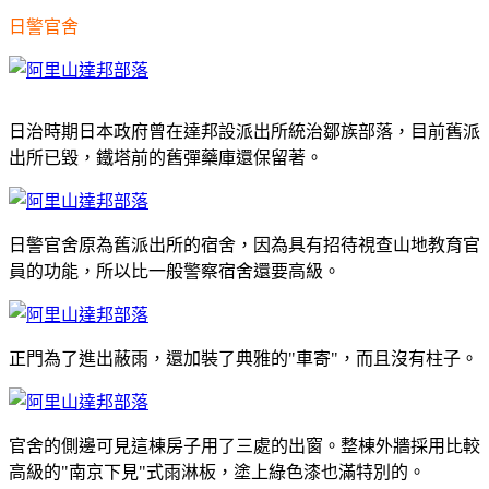
日警官舍
日治時期日本政府曾在達邦設派出所統治鄒族部落，目前舊派
出所已毀，鐵塔前的舊彈藥庫還保留著。
日警官舍原為舊派出所的宿舍，因為具有招待視查山地教育官
員的功能，所以比一般警察宿舍還要高級。
正門為了進出蔽雨，還加裝了典雅的"車寄"，而且沒有柱子。
官舍的側邊可見這棟房子用了三處的出窗。整棟外牆採用比較
高級的"南京下見"式雨淋板，塗上綠色漆也滿特別的。