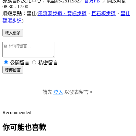
鄒族自然文化中心：電話05-2511982／
官方FB
／開放時間
08:30 - 17:00
順遊景點：里佳(
風流洞步道、賞楓步道
、
巨石板步道
、
里佳
觀瀑步道
)
載入更多
公開留言
私密留言
發佈留言
請先
登入
以發表留言。
Recommended
你可能也喜歡