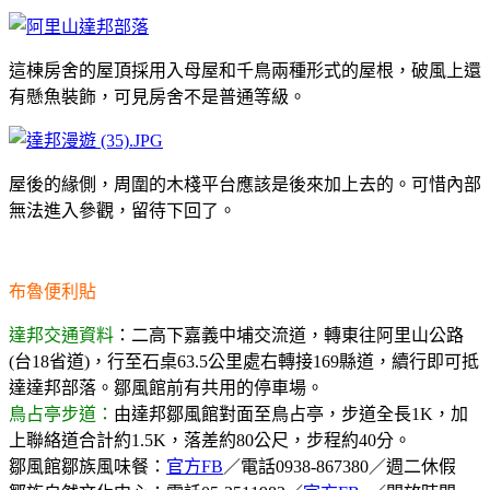
這棟房舍的屋頂採用入母屋和千鳥兩種形式的屋根，破風上還
有懸魚裝飾，可見房舍不是普通等級。
屋後的緣側，周圍的木棧平台應該是後來加上去的。可惜內部
無法進入參觀，留待下回了。
布魯便利貼
達邦交通資料
：二高下嘉義中埔交流道，轉東往阿里山公路
(台18省道)，行至石桌63.5公里處右轉接169縣道，續行即可抵
達達邦部落。鄒風館前有共用的停車場。
鳥占亭步道：
由達邦鄒風館對面至鳥占亭，步道全長1K，加
上聯絡道合計約1.5K，落差約80公尺，步程約40分。
鄒風館鄒族風味餐：
官方FB
／電話0938-867380／
週二休假