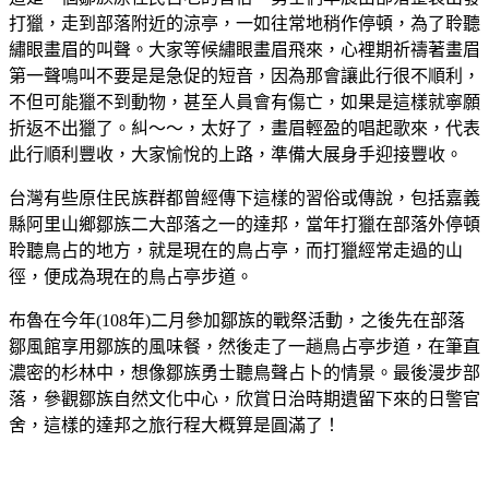
打獵，走到部落附近的涼亭，一如往常地稍作停頓，為了聆聽
繡眼畫眉的叫聲。大家等候繡眼畫眉飛來，心裡期祈禱著畫眉
第一聲鳴叫不要是是急促的短音，因為那會讓此行很不順利，
不但可能獵不到動物，甚至人員會有傷亡，如果是這樣就寧願
折返不出獵了。糾～～，太好了，畫眉輕盈的唱起歌來，代表
此行順利豐收，大家愉悅的上路，準備大展身手迎接豐收。
台灣有些原住民族群都曾經傳下這樣的習俗或傳說，包括嘉義
縣阿里山鄉鄒族二大部落之一的達邦，當年打獵在部落外停頓
聆聽鳥占的地方，就是現在的鳥占亭，而打獵經常走過的山
徑，便成為現在的鳥占亭步道。
布魯在今年(108年)二月參加鄒族的戰祭活動，之後先在部落
鄒風館享用鄒族的風味餐，然後走了一趟鳥占亭步道，在筆直
濃密的杉林中，
想像鄒族勇士聽鳥聲占卜的情景
。最後漫步部
落，參觀鄒族自然文化中心，欣賞日治時期遺留下來的日警官
舍，這樣的達邦之旅行程大概算是圓滿了！