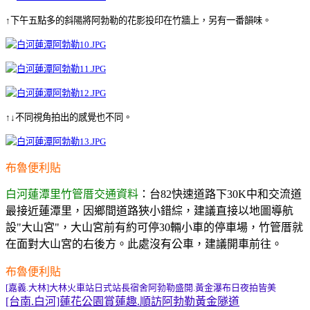
↑下午五點多的斜陽將阿勃勒的花影投印在竹牆上，另有一番韻味。
↑↓不同視角拍出的感覺也不同。
布魯便利貼
白河蓮潭里竹管厝交通資料
：台82快速道路下30K中和交流道
最接近蓮潭里，因鄉間道路狹小錯綜，建議直接以地圖導航
設"大山宮"，大山宮前有約可停30輛小車的停車場，竹管厝就
在面對大山宮的右後方。此處沒有公車，建議開車前往。
布魯便利貼
[嘉義.大林]大林火車站日式站長宿舍阿勃勒盛開.黃金瀑布日夜拍皆美
[台南.白河]蓮花公園賞蓮趣.順訪阿勃勒黃金隧道