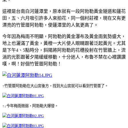
這裡是台南白河蓮潭里，原本就有一段阿勃勒黃金隧道和蓮花
田，五、六月吸引許多人來拍花，同一個村莊裡，現在又有更
漂亮的竹管厝阿勃勒，使蓮潭里的人氣更高了。
今年因為梅雨不明顯，阿勃勒的黃金瀑布及
黃金雨氣勢盛大，
地上也灑滿了黃金，黃橙一大片使人眼睛跟著泛起黃光。
尤其
是下午4、5點時分，斜陽將阿勃勒的花穗投射在竹管牆上，
流
淌的光影
跟著夕陽緩緩移動，十分迷人，布魯不禁在心裡讚讚
嘆，啊！好個竹管厝阿勃勒！
↑竹管厝阿勃勒在大山宮後方，找到大山宮就可以看到竹管厝了。
↑↓今年梅雨微弱，阿勃勒大爆發。