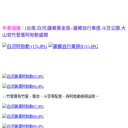
布魯插播：
[台南.白河]蓮鄉黃金雨--蓮鄉自行車道.斗笠公園.大
山宮竹管厝阿勃勒盛開
↑↓竹管厝有竹窗、簑衣、斗笠等配景，與阿勃勒相得益彰。