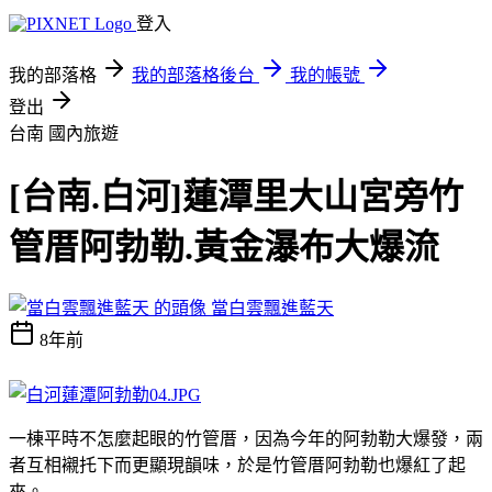
登入
我的部落格
我的部落格後台
我的帳號
登出
台南
國內旅遊
[台南.白河]蓮潭里大山宮旁竹
管厝阿勃勒.黃金瀑布大爆流
當白雲飄進藍天
8年前
一棟平時不怎麼起眼的竹管厝，因為今年的阿勃勒大爆發，兩
者互相襯托下而更顯現韻味，於是竹管厝阿勃勒也爆紅了起
來。