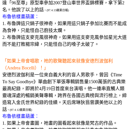
達「96至尊」原型車參加2007登山車世界盃錦標賽，拿下第2
名。他說了以上的話
。(97.4.13蘋果日報)
布魯依樣畫葫蘆：
1. 布魯牌這只鍋子很神奇，如果用這只鍋子參加比賽而不能成
為食神，只能怪自己廚技太爛。
2. 布魯牌這支麥克風很神奇，如果用這支麥克風參加星光大道
而不能打敗楊宗緯，只能怪自己的嗓子太破了。
「如果上帝會唱歌，祂的歌聲聽起來就像安德烈波伽利
（Andrea Bocelli）！」
安德烈波伽利是一位來自義大利的盲人男歌手，曾因《Time
To Say Goodbye》單曲創下單張專輯銷售量1500萬張的古典樂
最高紀錄，即將於4月19日首度來台演唱。他一連串直觸人類
靈魂深處的暢銷美聲專輯，跨界在各國古典榜與流行榜上，締
造寫入金氏世界紀錄的佳績。天后席琳狄翁曾讚美他以上的
話
。(97.4.12蘋果日報)
布魯依樣畫葫蘆：
1. 如果上帝會畫圖，祂畫的圖看起來就像是梵古的作品。