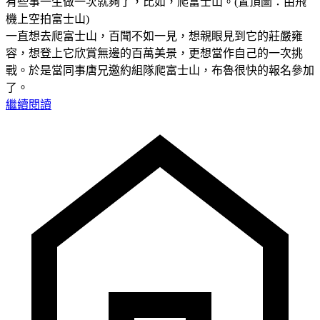
有些事一生做一次就夠了，比如，爬富士山。(置頂圖：由飛
機上空拍富士山)
一直想去爬富士山，百聞不如一見，想親眼見到它的莊嚴雍
容，想登上它欣賞無邊的百萬美景，更想當作自己的一次挑
戰。於是當同事唐兄邀約組隊爬富士山，布魯很快的報名參加
了。
繼續閱讀