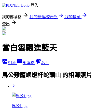
登入
我的部落格
我的部落格後台
我的帳號
登出
當白雲飄進藍天
相簿
部落格
名片
馬公雞籠嶼燈杆蛇頭山 的相簿照片
馬公1.jpg