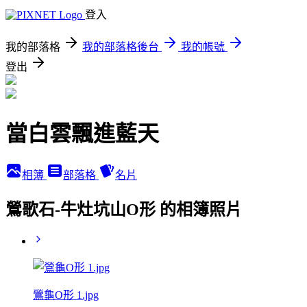
登入
我的部落格
我的部落格後台
我的帳號
登出
當白雲飄進藍天
相簿
部落格
名片
鶯歌石-牛灶坑山O形 的相簿照片
鶯龜O形 1.jpg