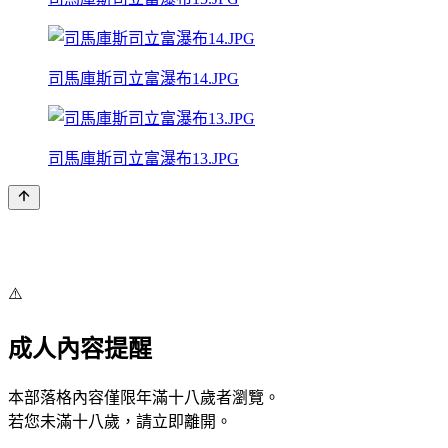
司馬庫斯司立富瀑布14.JPG
司馬庫斯司立富瀑布13.JPG
⚠️
成人內容提醒
本部落格內容僅限年滿十八歲者瀏覽。
若您未滿十八歲，請立即離開。