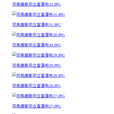
司馬庫斯司立富瀑布32.JPG
司馬庫斯司立富瀑布31.JPG
司馬庫斯司立富瀑布30.JPG
司馬庫斯司立富瀑布29.JPG
司馬庫斯司立富瀑布28.JPG
司馬庫斯司立富瀑布27.JPG