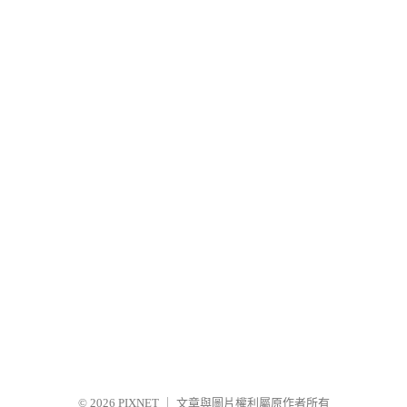
© 2026
PIXNET
｜
文章與圖片權利屬原作者所有