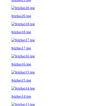
feizluo20.jpg
feizluo18.jpg
feizluo17.jpg
feizluo16.jpg
feizluo15.jpg
feizluo14.jpg