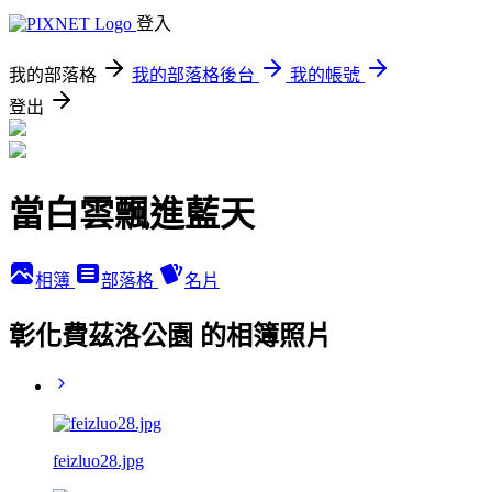
登入
我的部落格
我的部落格後台
我的帳號
登出
當白雲飄進藍天
相簿
部落格
名片
彰化費茲洛公園 的相簿照片
feizluo28.jpg