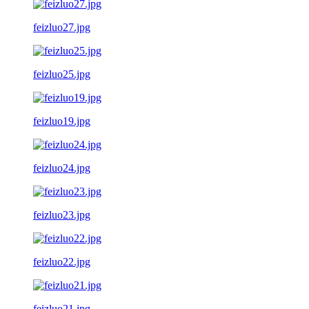
feizluo27.jpg
feizluo25.jpg
feizluo19.jpg
feizluo24.jpg
feizluo23.jpg
feizluo22.jpg
feizluo21.jpg