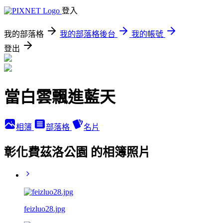
登入
我的部落格
我的部落格後台
我的帳號
登出
當白雲飄進藍天
相簿
部落格
名片
彰化費茲洛公園 的相簿照片
feizluo28.jpg