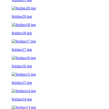
feizluo20.jpg
feizluo18.jpg
feizluo17.jpg
feizluo16.jpg
feizluo15.jpg
feizluo14.jpg