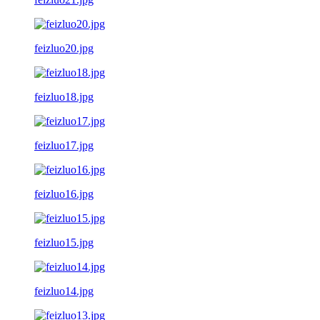
feizluo20.jpg
feizluo18.jpg
feizluo17.jpg
feizluo16.jpg
feizluo15.jpg
feizluo14.jpg