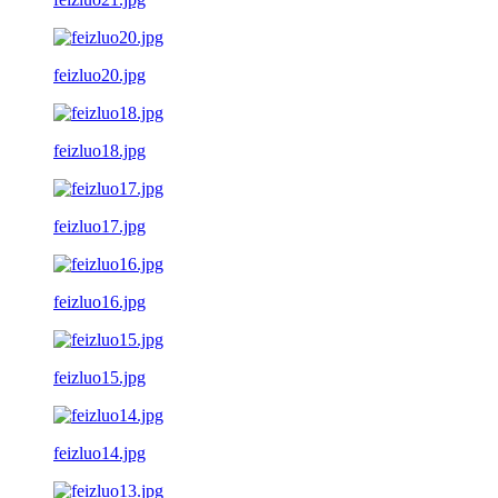
feizluo20.jpg
feizluo18.jpg
feizluo17.jpg
feizluo16.jpg
feizluo15.jpg
feizluo14.jpg