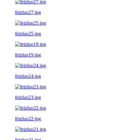
feizluo27.jpg
feizluo25.jpg
feizluo19.jpg
feizluo24.jpg
feizluo23.jpg
feizluo22.jpg
feizluo21.jpg