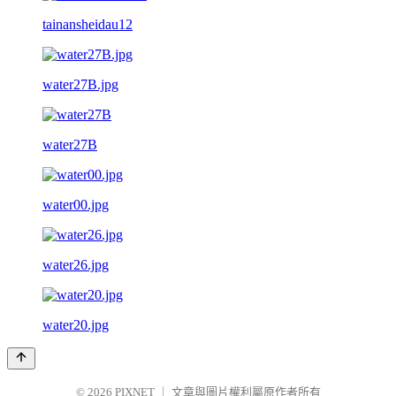
tainansheidau12
water27B.jpg
water27B
water00.jpg
water26.jpg
water20.jpg
© 2026
PIXNET
｜
文章與圖片權利屬原作者所有